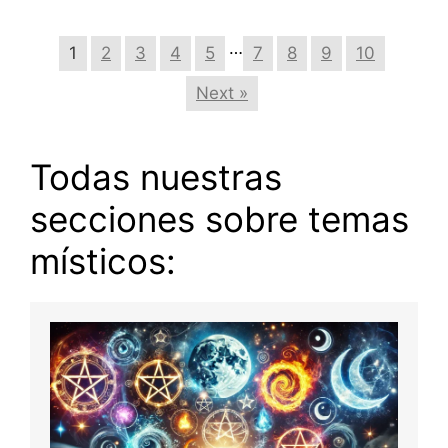
…
1
2
3
4
5
7
8
9
10
Next »
Todas nuestras
secciones sobre temas
místicos: