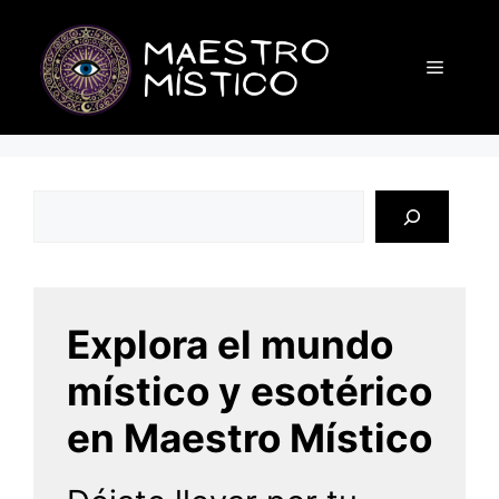
Saltar
al
Menú
contenido
Buscar
Explora el mundo
místico y esotérico
en Maestro Místico