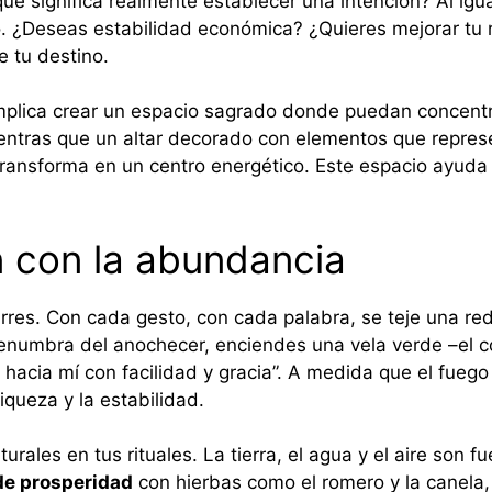
 ¿qué significa realmente establecer una intención? Al i
 ¿Deseas estabilidad económica? ¿Quieres mejorar tu re
e tu destino.
implica crear un espacio sagrado donde puedan concent
mientras que un altar decorado con elementos que repres
transforma en un centro energético. Este espacio ayuda
n con la abundancia
marres. Con cada gesto, con cada palabra, se teje una red
penumbra del anochecer, enciendes una vela verde –el co
hacia mí con facilidad y gracia”. A medida que el fueg
iqueza y la estabilidad.
ales en tus rituales. La tierra, el agua y el aire son f
e prosperidad
con hierbas como el romero y la canela,