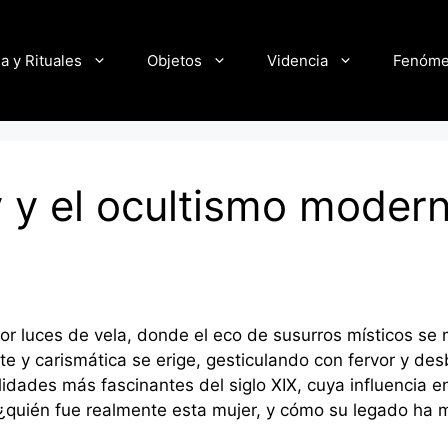
a y Rituales
Objetos
Videncia
Fenóm
 y el ocultismo moder
r luces de vela, donde el eco de susurros místicos se 
nte y carismática se erige, gesticulando con fervor y de
lidades más fascinantes del siglo XIX, cuya influencia e
¿quién fue realmente esta mujer, y cómo su legado ha m