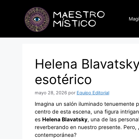
Saltar
al
Magi
contenido
Helena Blavatsky
esotérico
mayo 28, 2026
por
Equipo Editorial
Imagina un salón iluminado tenuemente po
centro de esta escena, una figura intriga
es
Helena Blavatsky
, una de las persona
reverberando en nuestro presente. Pero, 
contemporánea?