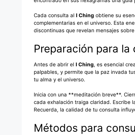
encontrado en sus hexagramas una guía pa
Cada consulta al
I Ching
obtiene su esenc
complementarias en el universo. Esta ene
discontinuas que revelan mensajes sobre e
Preparación para la 
Antes de abrir el
I Ching
, es esencial cre
palpables, y permite que la paz invada tu
tu alma y el universo.
Inicia con una **meditación breve**. Cier
cada exhalación traiga claridad. Escribe 
Recuerda, la calidad de tu consulta influy
Métodos para consul