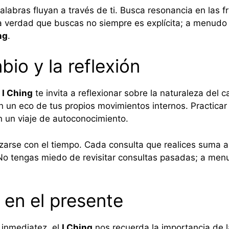
alabras fluyan a través de ti. Busca resonancia en las 
a verdad que buscas no siempre es explícita; a menudo
ng
.
bio y la reflexión
l
I Ching
te invita a reflexionar sobre la naturaleza del
n un eco de tus propios movimientos internos. Practicar 
 un viaje de autoconocimiento.
arse con el tiempo. Cada consulta que realices suma a 
 No tengas miedo de revisitar consultas pasadas; a me
g en el presente
 inmediatez, el
I Ching
nos recuerda la importancia de la