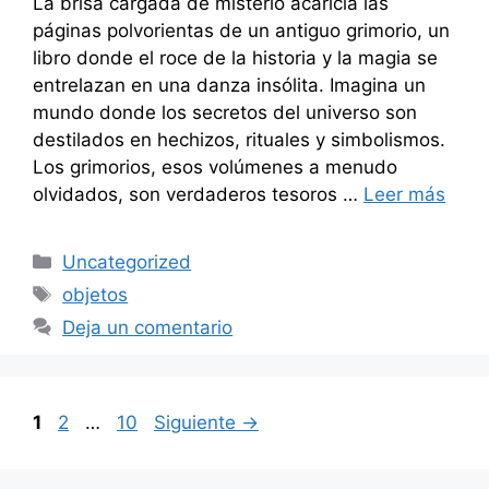
La brisa cargada de misterio acaricia las
páginas polvorientas de un antiguo grimorio, un
libro donde el roce de la historia y la magia se
entrelazan en una danza insólita. Imagina un
mundo donde los secretos del universo son
destilados en hechizos, rituales y simbolismos.
Los grimorios, esos volúmenes a menudo
olvidados, son verdaderos tesoros …
Leer más
Categorías
Uncategorized
Etiquetas
objetos
Deja un comentario
Página
Página
Página
1
2
…
10
Siguiente
→