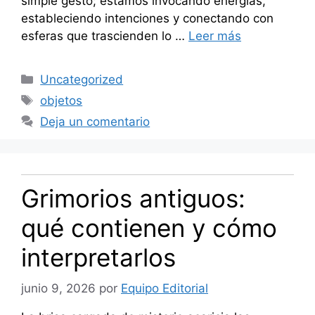
simple gesto; estamos invocando energías,
estableciendo intenciones y conectando con
esferas que trascienden lo …
Leer más
Categorías
Uncategorized
Etiquetas
objetos
Deja un comentario
Grimorios antiguos:
qué contienen y cómo
interpretarlos
junio 9, 2026
por
Equipo Editorial