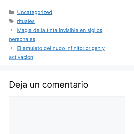
Categorías
Uncategorized
Etiquetas
rituales
Magia de la tinta invisible en sigilos
personales
El amuleto del nudo infinito: origen y
activación
Deja un comentario
Comentario